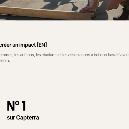
 créer un impact [EN]
mes, les artisans, les étudiants et les associations à but non lucratif avec l
esoin.
N° 1
sur Capterra