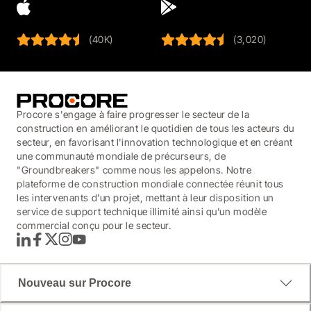
(40K)
(3,020)
Procore s'engage à faire progresser le secteur de la
construction en améliorant le quotidien de tous les acteurs du
secteur, en favorisant l'innovation technologique et en créant
une communauté mondiale de précurseurs, de
"Groundbreakers" comme nous les appelons. Notre
plateforme de construction mondiale connectée réunit tous
les intervenants d'un projet, mettant à leur disposition un
service de support technique illimité ainsi qu'un modèle
commercial conçu pour le secteur.
LinkedIn
Facebook
Twitter
Instagram
YouTube
Nouveau sur Procore